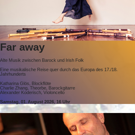
Far away
Alte Musik zwischen Barock und Irish Folk
Eine musikalische Reise quer durch das Europa des 17./18.
Jahrhunderts
Katharina Glös, Blockflöte
Charlie Zhang, Theorbe, Barockgitarre
Alexander Koderisch, Violoncello
Samstag, 01. August 2026, 16 Uhr