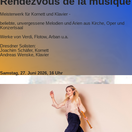
Rendezvous de la musique
Meisterwerk für Kornett und Klavier -
beliebte, unvergessene Melodien und Arien aus Kirche, Oper und
Konzertsaal
Werke von Verdi, Flotow, Arban u.a.
Dresdner Solisten:
Joachim Schäfer, Kornett
Andreas Wenske, Klavier
Samstag, 27. Juni 2026, 16 Uhr