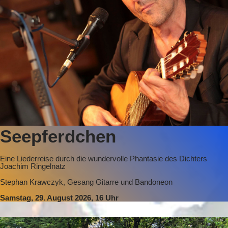
Seepferdchen
Eine Liederreise durch die wundervolle Phantasie des Dichters
Joachim Ringelnatz
Stephan Krawczyk, Gesang Gitarre und Bandoneon
Samstag, 29. August 2026, 16 Uhr