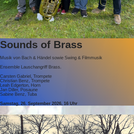
Sounds of Brass
Musik von Bach & Händel sowie Swing & Filmmusik
Ensemble Lauschangriff Brass.
Carsten Gabriel, Trompete
Christian Benz, Trompete
Leah Edgerton, Horn
Jan Diller, Posaune
Sabine Benz, Tuba
Samstag, 26. September 2026, 16 Uhr